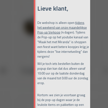
Lieve klant,
De webshop is alleen open
tijdens
het weekend van onze maandelijkse
Pop-up Verkoop
(4 dagen). Tijdens
de Pop-up op het youtube kanaal van
"Maak het met Miranda" is shoppen
een feest want betere koopjes krijg je
tijdens deze "live internetveiling" dan
nergens!
Wil je toch iets bestellen buiten de
popup dan kan dat dus alleen vanaf
10:00 uur op de laatste donderdag
van de maand tot 0:00 uur de zondag
erop.
Kortom: we zien je voortaan graag
bij de pop-up dagen waar je de
leukste items en pakketten op een