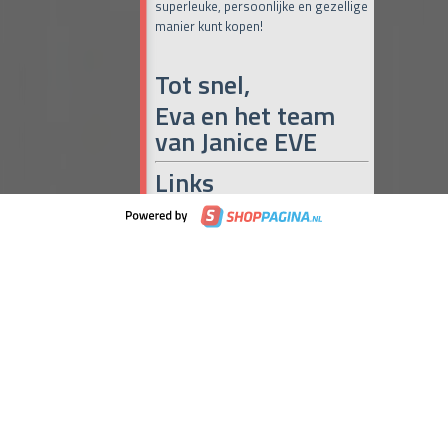
superleuke, persoonlijke en gezellige
manier kunt kopen!
Tot snel,
Eva en het team
van Janice EVE
Links
Online Café Miranda
(iedere dag om
10:00, 15:00 en 19:00 uur)
Maak het met Miranda
Janice Eve
Naar de maandelijkse Pop-up
(iedere
laatste donderdag en vrijdag van de
maand)