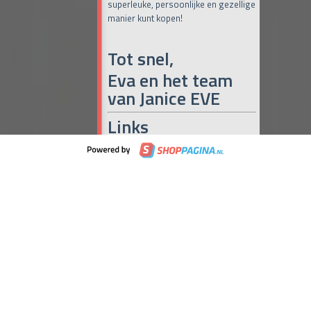
superleuke, persoonlijke en gezellige
manier kunt kopen!
Tot snel,
Eva en het team
van Janice EVE
Links
Online Café Miranda
(iedere dag om
10:00, 15:00 en 19:00 uur)
Maak het met Miranda
Janice Eve
Naar de maandelijkse Pop-up
(iedere
laatste donderdag en vrijdag van de
maand)