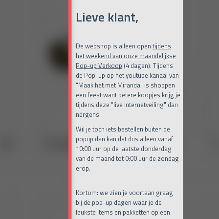
Lieve klant,
De webshop is alleen open
tijdens
het weekend van onze maandelijkse
Pop-up Verkoop
(4 dagen). Tijdens
de Pop-up op het youtube kanaal van
"Maak het met Miranda" is shoppen
een feest want betere koopjes krijg je
tijdens deze "live internetveiling" dan
nergens!
Wil je toch iets bestellen buiten de
popup dan kan dat dus alleen vanaf
10:00 uur op de laatste donderdag
van de maand tot 0:00 uur de zondag
erop.
Kortom: we zien je voortaan graag
bij de pop-up dagen waar je de
leukste items en pakketten op een