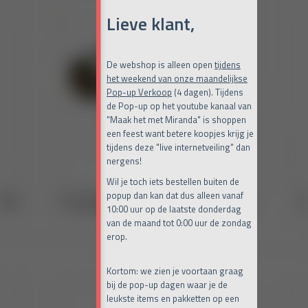
Lieve klant,
De webshop is alleen open
tijdens
het weekend van onze maandelijkse
Pop-up Verkoop
(4 dagen). Tijdens
de Pop-up op het youtube kanaal van
"Maak het met Miranda" is shoppen
een feest want betere koopjes krijg je
tijdens deze "live internetveiling" dan
nergens!
Wil je toch iets bestellen buiten de
popup dan kan dat dus alleen vanaf
10:00 uur op de laatste donderdag
van de maand tot 0:00 uur de zondag
erop.
Kortom: we zien je voortaan graag
bij de pop-up dagen waar je de
leukste items en pakketten op een