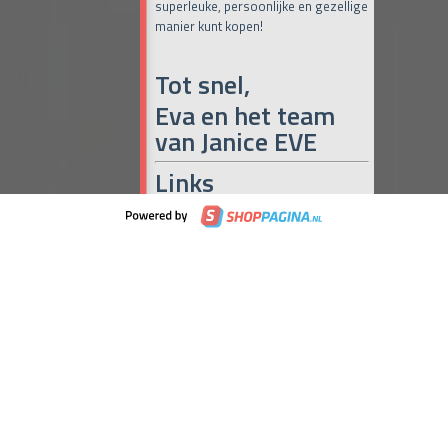
superleuke, persoonlijke en gezellige
manier kunt kopen!
Tot snel,
Eva en het team
van Janice EVE
Links
Online Café Miranda
(iedere dag om
10:00, 15:00 en 19:00 uur)
Maak het met Miranda
Janice Eve
Naar de maandelijkse Pop-up
(iedere
laatste donderdag en vrijdag van de
maand)