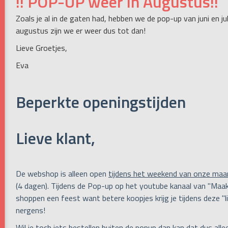
!! POP-UP weer in Augustus!!
Zoals je al in de gaten had, hebben we de pop-up van juni en j
augustus zijn we er weer dus tot dan!
Lieve Groetjes,
Eva
Beperkte openingstijden
Lieve klant,
De webshop is alleen open
tijdens het weekend van onze maa
(4 dagen). Tijdens de Pop-up op het youtube kanaal van "Maak
shoppen een feest want betere koopjes krijg je tijdens deze "li
nergens!
Wil je toch iets bestellen buiten de popup dan kan dat dus all