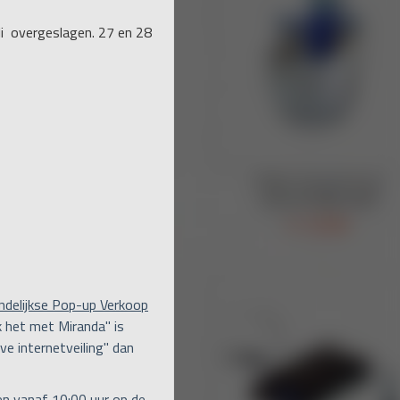
uli overgeslagen. 27 en 28
ndelijkse Pop-up Verkoop
 het met Miranda" is
ve internetveiling" dan
een vanaf 10:00 uur op de