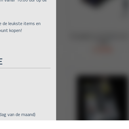
.
e de leukste items en
 kunt kopen!
E
)
jdag van de maand)