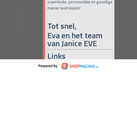
superleuke, persoonlijke en gezellige
manier kunt kopen!
Tot snel,
Eva en het team
van Janice EVE
Links
Online Café Miranda
(iedere dag om
10:00, 15:00 en 19:00 uur)
Maak het met Miranda
Janice Eve
Naar de maandelijkse Pop-up
(iedere
laatste donderdag en vrijdag van de
maand)