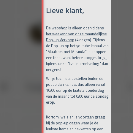
Lieve klant,
De webshop is alleen open
tijdens
het weekend van onze maandelijkse
Pop-up Verkoop
(4 dagen). Tijdens
de Pop-up op het youtube kanaal van
"Maak het met Miranda" is shoppen
een feest want betere koopjes krijg je
tijdens deze "live internetveiling" dan
nergens!
Wil je toch iets bestellen buiten de
popup dan kan dat dus alleen vanaf
10:00 uur op de laatste donderdag
van de maand tot 0:00 uur de zondag
erop.
Kortom: we zien je voortaan graag
bij de pop-up dagen waar je de
leukste items en pakketten op een