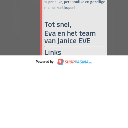
superleuke, persoonlijke en gezellige
manier kunt kopen!
Tot snel,
Eva en het team
van Janice EVE
Links
Online Café Miranda
(iedere dag om
10:00, 15:00 en 19:00 uur)
Maak het met Miranda
Janice Eve
Naar de maandelijkse Pop-up
(iedere
laatste donderdag en vrijdag van de
maand)