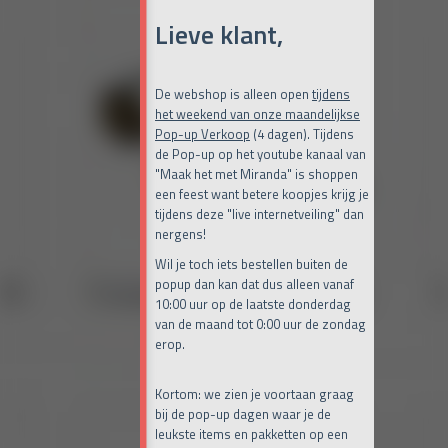
Lieve klant,
De webshop is alleen open
tijdens
het weekend van onze maandelijkse
Pop-up Verkoop
(4 dagen). Tijdens
de Pop-up op het youtube kanaal van
"Maak het met Miranda" is shoppen
een feest want betere koopjes krijg je
tijdens deze "live internetveiling" dan
nergens!
Wil je toch iets bestellen buiten de
popup dan kan dat dus alleen vanaf
10:00 uur op de laatste donderdag
van de maand tot 0:00 uur de zondag
erop.
Kortom: we zien je voortaan graag
bij de pop-up dagen waar je de
leukste items en pakketten op een