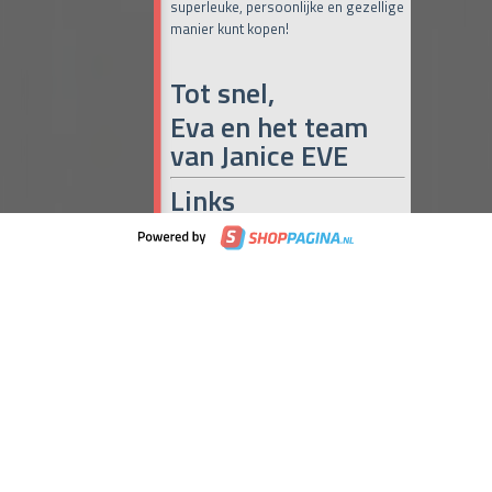
superleuke, persoonlijke en gezellige
manier kunt kopen!
Tot snel,
Eva en het team
van Janice EVE
Links
Online Café Miranda
(iedere dag om
10:00, 15:00 en 19:00 uur)
Maak het met Miranda
Janice Eve
Naar de maandelijkse Pop-up
(iedere
laatste donderdag en vrijdag van de
maand)