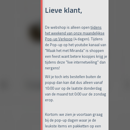
Lieve klant,
De webshop is alleen open
tijdens
het weekend van onze maandelijkse
Pop-up Verkoop
(4 dagen). Tijdens
de Pop-up op het youtube kanaal van
"Maak het met Miranda" is shoppen
een feest want betere koopjes krijg je
tijdens deze "live internetveiling" dan
nergens!
Wil je toch iets bestellen buiten de
popup dan kan dat dus alleen vanaf
10:00 uur op de laatste donderdag
van de maand tot 0:00 uur de zondag
erop.
Kortom: we zien je voortaan graag
bij de pop-up dagen waar je de
leukste items en pakketten op een