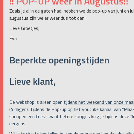
!! POP-UP weer in Augustus!!
Zoals je al in de gaten had, hebben we de pop-up van juni en j
augustus zijn we er weer dus tot dan!
Lieve Groetjes,
Eva
Beperkte openingstijden
Lieve klant,
De webshop is alleen open
tijdens het weekend van onze maa
(4 dagen). Tijdens de Pop-up op het youtube kanaal van "Maak
shoppen een feest want betere koopjes krijg je tijdens deze "li
nergens!
Wil je toch iets bestellen buiten de popup dan kan dat dus all