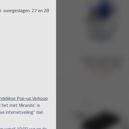
uli overgeslagen. 27 en 28
ndelijkse Pop-up Verkoop
 het met Miranda" is
ve internetveiling" dan
een vanaf 10:00 uur op de