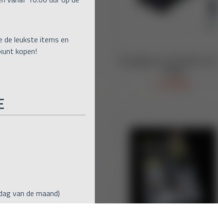
.
e de leukste items en
 kunt kopen!
E
)
jdag van de maand)