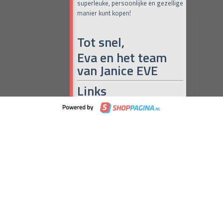
superleuke, persoonlijke en gezellige
manier kunt kopen!
Tot snel,
Eva en het team
van Janice EVE
Links
Online Café Miranda
(iedere dag om
10:00, 15:00 en 19:00 uur)
Maak het met Miranda
Janice Eve
Naar de maandelijkse Pop-up
(iedere
laatste donderdag en vrijdag van de
maand)