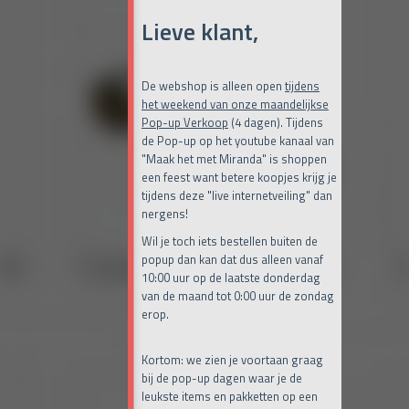
Lieve klant,
De webshop is alleen open
tijdens
het weekend van onze maandelijkse
Pop-up Verkoop
(4 dagen). Tijdens
de Pop-up op het youtube kanaal van
"Maak het met Miranda" is shoppen
een feest want betere koopjes krijg je
tijdens deze "live internetveiling" dan
nergens!
Wil je toch iets bestellen buiten de
popup dan kan dat dus alleen vanaf
10:00 uur op de laatste donderdag
van de maand tot 0:00 uur de zondag
erop.
Kortom: we zien je voortaan graag
bij de pop-up dagen waar je de
leukste items en pakketten op een