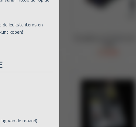
.
e de leukste items en
 kunt kopen!
E
)
jdag van de maand)