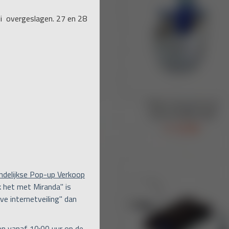
uli overgeslagen. 27 en 28
ndelijkse Pop-up Verkoop
 het met Miranda" is
ve internetveiling" dan
een vanaf 10:00 uur op de