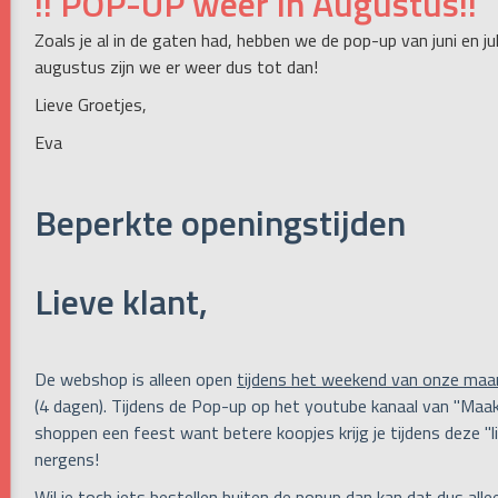
!! POP-UP weer in Augustus!!
Zoals je al in de gaten had, hebben we de pop-up van juni en j
augustus zijn we er weer dus tot dan!
Lieve Groetjes,
Eva
Beperkte openingstijden
Lieve klant,
De webshop is alleen open
tijdens het weekend van onze maa
(4 dagen). Tijdens de Pop-up op het youtube kanaal van "Maak
shoppen een feest want betere koopjes krijg je tijdens deze "li
nergens!
Wil je toch iets bestellen buiten de popup dan kan dat dus all